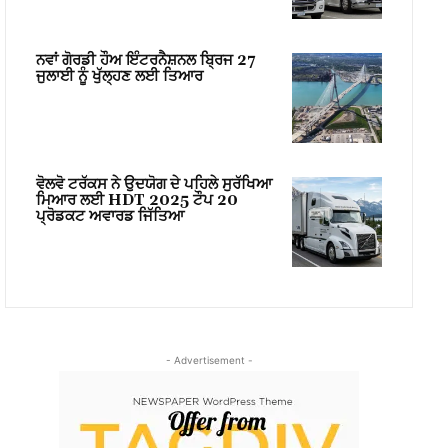
ਨਵਾਂ ਗੋਰਡੀ ਹੌਅ ਇੰਟਰਨੈਸ਼ਨਲ ਬ੍ਰਿਜ 27
ਜੁਲਾਈ ਨੂੰ ਖੁੱਲ੍ਹਣ ਲਈ ਤਿਆਰ
ਵੋਲਵੋ ਟਰੱਕਸ ਨੇ ਉਦਯੋਗ ਦੇ ਪਹਿਲੇ ਸੁਰੱਖਿਆ
ਮਿਆਰ ਲਈ HDT 2025 ਟੌਪ 20
ਪ੍ਰੋਡਕਟ ਅਵਾਰਡ ਜਿੱਤਿਆ
- Advertisement -