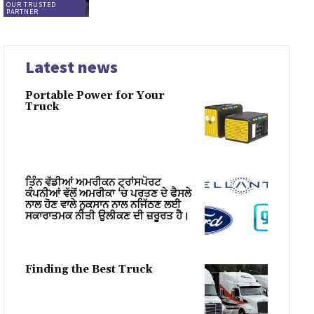
OUR TRUSTED
PARTNER
Latest news
Portable Power for Your
Truck
ਤਿੰਨ ਵੱਡੀਆਂ ਅਮਰੀਕਨ ਟ੍ਰਾਂਸਪੋਰਟ
ਕੰਪਨੀਆਂ ਵੱਲੋਂ ਅਮਰੀਕਾ ‘ਚ ਪਰਤਣ ਦੇ ਫੈਸਲੇ
ਨਾਲ ਹੋਣ ਵਾਲੇ ਨੁਕਸਾਨ ਨਾਲ ਨਜਿੱਠਣ ਲਈ
ਸਕਾਰਾਤਮਕ ਨੀਤੀ ਉਲੀਕਣ ਦੀ ਜ਼ਰੂਰਤ ਹੈ।
Finding the Best Truck