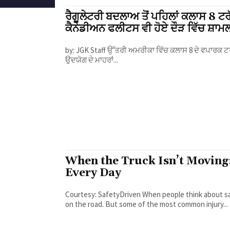
ਰੈਗੂਲੇਟਰੀ ਬਦਲਾਅ ਤੋਂ ਪਹਿਲਾਂ ਕਲਾਸ 8 ਟ
ਕੈਨੇਡੀਅਨ ਫਲੀਟਸ ਵੀ ਹੋਏ ਦੌੜ ਵਿੱਚ ਸ਼ਾਮ
by: JGK Staff ਉੱਤਰੀ ਅਮਰੀਕਾ ਵਿੱਚ ਕਲਾਸ 8 ਦੇ ਵਪਾਰਕ ਟਰੱਕਾਂ ਦੇ ਆਰਡਰਾਂ ਵਿੱਚ ਇੱਕ ਬਹੁਤ ਵੱਡਾ ਉਛਾਲ ਆਇਆ ਹੈ, ਜਿਸ ਨੇ
ਉਦਯੋਗ ਦੇ ਮਾਹਰਾਂ...
When the Truck Isn’t Moving:
Every Day
Courtesy: SafetyDriven When people think about safety in trucking, they usually think about what happens
on the road. But some of the most common injury...