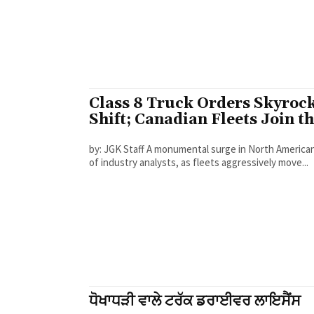
Class 8 Truck Orders Skyroc
Shift; Canadian Fleets Join t
by: JGK Staff A monumental surge in North American Class 8 commercial truck orders has caught the attention
of industry analysts, as fleets aggressively move...
ਧੋਖਾਧੜੀ ਵਾਲੇ ਟਰੱਕ ਡਰਾਈਵਰ ਲਾਇਸੈਂਸ