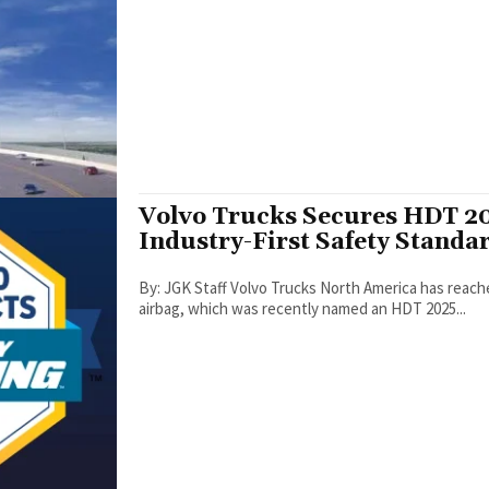
Volvo Trucks Secures HDT 20
Industry-First Safety Standa
By: JGK Staff Volvo Trucks North America has reached a significant milestone with its integrated side curtain
airbag, which was recently named an HDT 2025...