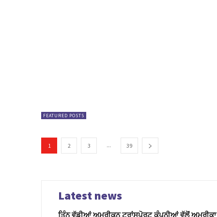
FEATURED POSTS
...
1
2
3
39
Latest news
ਤਿੰਨ ਵੱਡੀਆਂ ਅਮਰੀਕਨ ਟ੍ਰਾਂਸਪੋਰਟ ਕੰਪਨੀਆਂ ਵੱਲੋਂ ਅਮਰੀਕ