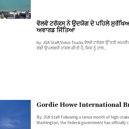
ਵੋਲਵੋ ਟਰੱਕਸ ਨੇ ਉਦਯੋਗ ਦੇ ਪਹਿਲੇ ਸੁ
ਅਵਾਰਡ ਜਿੱਤਿਆ
by: JGK Staff/Volvo Trucks ਵੋਲਵੋ ਟਰੱਕਸ ਉੱਤਰੀ ਅਮਰੀਕਾ ਨੇ ਆਪਣੇ ਇੰਟੀਗ੍ਰੇਟਿਡ ਸਾਈਡ ਕਰਟਨ ਏਅਰਬੈਗ ਦੇ ਨਾਲ ਇੱਕ
ਵੱਡੀ ਉਪਲਬਧੀ ਹਾਸਲ ਕੀਤੀ ਹੈ, ਜਿਸ ਨੂੰ ਹਾਲ...
Gordie Howe International Br
By: JGK Staff Following a tense month of high-stakes political and revenue negotiations between Ottawa and
Washington, the federal government has officially c