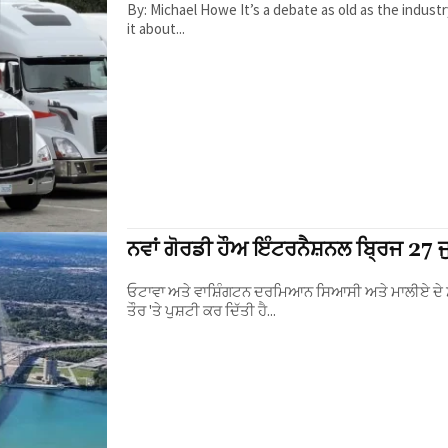
By: Michael Howe It’s a debate as old as the industry itself. Which truck is best? Is it about the brand itself? Is
it about...
ਨਵਾਂ ਗੋਰਡੀ ਹੌਅ ਇੰਟਰਨੈਸ਼ਨਲ ਬ੍ਰਿਜ 27 
ਓਟਾਵਾ ਅਤੇ ਵਾਸ਼ਿੰਗਟਨ ਦਰਮਿਆਨ ਸਿਆਸੀ ਅਤੇ ਮਾਲੀਏ ਦੇ ਸ
ਤੌਰ 'ਤੇ ਪੁਸ਼ਟੀ ਕਰ ਦਿੱਤੀ ਹੈ...