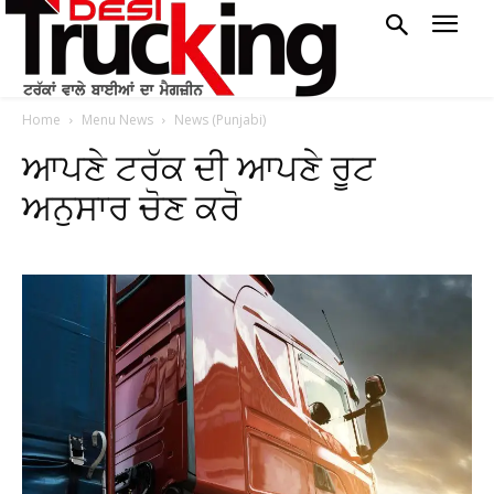
Home
Menu News
News (Punjabi)
ਆਪਣੇ ਟਰੱਕ ਦੀ ਆਪਣੇ ਰੂਟ
ਅਨੁਸਾਰ ਚੋਣ ਕਰੋ