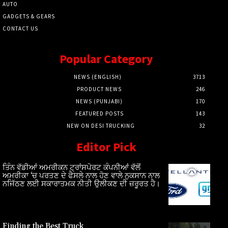
AUTO
GADGETS & GEARS
CONTACT US
Popular Category
NEWS (ENGLISH)
3713
PRODUCT NEWS
246
NEWS (PUNJABI)
170
FEATURED POSTS
143
NEW ON DESI TRUCKING
32
Editor Pick
ਤਿੰਨ ਵੱਡੀਆਂ ਅਮਰੀਕਨ ਟ੍ਰਾਂਸਪੋਰਟ ਕੰਪਨੀਆਂ ਵੱਲੋਂ
ਅਮਰੀਕਾ ‘ਚ ਪਰਤਣ ਦੇ ਫੈਸਲੇ ਨਾਲ ਹੋਣ ਵਾਲੇ ਨੁਕਸਾਨ ਨਾਲ
ਨਜਿੱਠਣ ਲਈ ਸਕਾਰਾਤਮਕ ਨੀਤੀ ਉਲੀਕਣ ਦੀ ਜ਼ਰੂਰਤ ਹੈ।
Finding the Best Truck