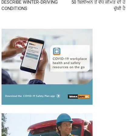
DESCRIBE WINTER-DRIVING
50 ਬਿਲੀਅਨ ਤੋਂ ਵੱਧ ਕੀਮਤ ਦੀ ਹੋ
CONDITIONS
ਚੁੱਕੀ ਹੈ