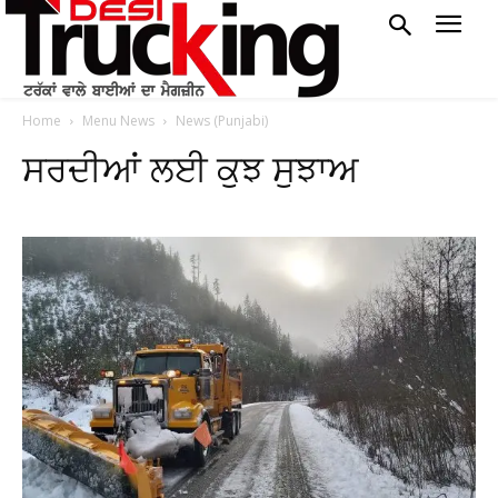
Home
Menu News
News (Punjabi)
ਸਰਦੀਆਂ ਲਈ ਕੁਝ ਸੁਝਾਅ