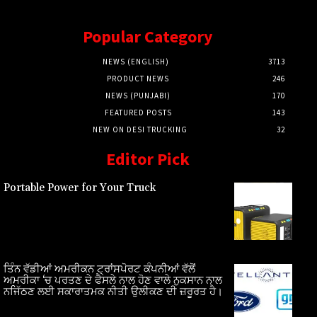
Popular Category
NEWS (ENGLISH)
3713
PRODUCT NEWS
246
NEWS (PUNJABI)
170
FEATURED POSTS
143
NEW ON DESI TRUCKING
32
Editor Pick
Portable Power for Your Truck
ਤਿੰਨ ਵੱਡੀਆਂ ਅਮਰੀਕਨ ਟ੍ਰਾਂਸਪੋਰਟ ਕੰਪਨੀਆਂ ਵੱਲੋਂ
ਅਮਰੀਕਾ ‘ਚ ਪਰਤਣ ਦੇ ਫੈਸਲੇ ਨਾਲ ਹੋਣ ਵਾਲੇ ਨੁਕਸਾਨ ਨਾਲ
ਨਜਿੱਠਣ ਲਈ ਸਕਾਰਾਤਮਕ ਨੀਤੀ ਉਲੀਕਣ ਦੀ ਜ਼ਰੂਰਤ ਹੈ।